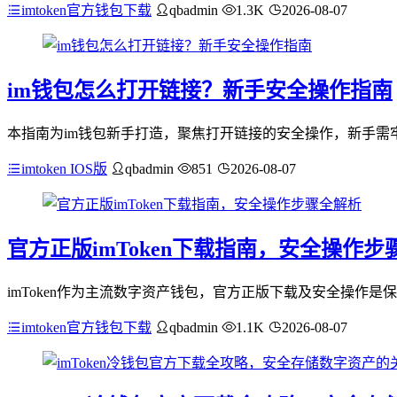
imtoken官方钱包下载
qbadmin
1.3K
2026-08-07
im钱包怎么打开链接？新手安全操作指南
本指南为im钱包新手打造，聚焦打开链接的安全操作，新手需
imtoken IOS版
qbadmin
851
2026-08-07
官方正版imToken下载指南，安全操作步
imToken作为主流数字资产钱包，官方正版下载及安全操作
imtoken官方钱包下载
qbadmin
1.1K
2026-08-07