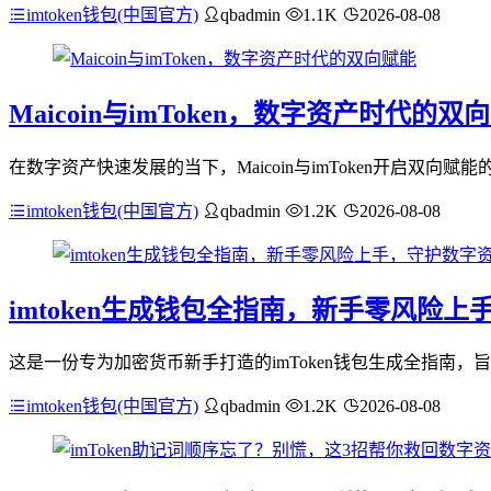
imtoken钱包(中国官方)
qbadmin
1.1K
2026-08-08
Maicoin与imToken，数字资产时代的双
在数字资产快速发展的当下，Maicoin与imToken开启双向赋能
imtoken钱包(中国官方)
qbadmin
1.2K
2026-08-08
imtoken生成钱包全指南，新手零风险
这是一份专为加密货币新手打造的imToken钱包生成全指南
imtoken钱包(中国官方)
qbadmin
1.2K
2026-08-08