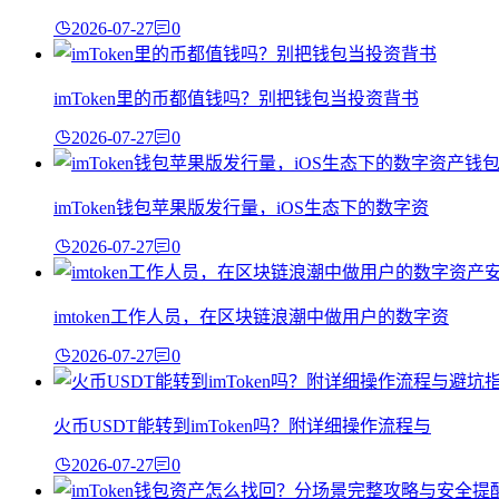
2026-07-27
0
imToken里的币都值钱吗？别把钱包当投资背书
2026-07-27
0
imToken钱包苹果版发行量，iOS生态下的数字资
2026-07-27
0
imtoken工作人员，在区块链浪潮中做用户的数字资
2026-07-27
0
火币USDT能转到imToken吗？附详细操作流程与
2026-07-27
0