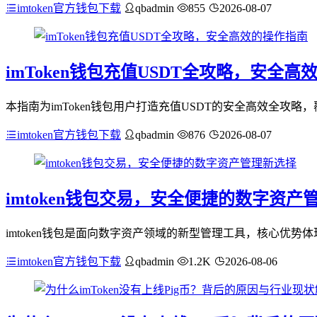
imtoken官方钱包下载
qbadmin
855
2026-08-07
imToken钱包充值USDT全攻略，安全
本指南为imToken钱包用户打造充值USDT的安全高效全攻略，
imtoken官方钱包下载
qbadmin
876
2026-08-07
imtoken钱包交易，安全便捷的数字资产
imtoken钱包是面向数字资产领域的新型管理工具，核心优
imtoken官方钱包下载
qbadmin
1.2K
2026-08-06