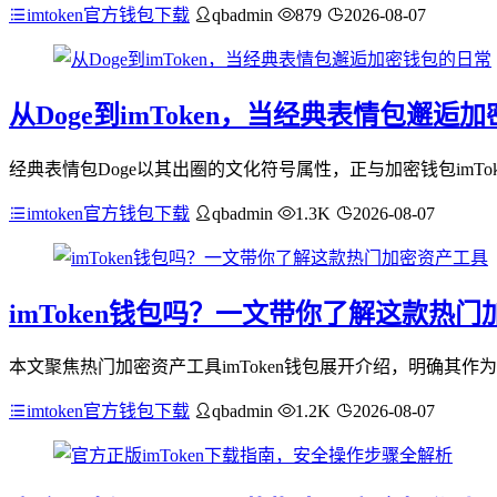
imtoken官方钱包下载
qbadmin
879
2026-08-07
从Doge到imToken，当经典表情包邂逅
经典表情包Doge以其出圈的文化符号属性，正与加密钱包imTo
imtoken官方钱包下载
qbadmin
1.3K
2026-08-07
imToken钱包吗？一文带你了解这款热
本文聚焦热门加密资产工具imToken钱包展开介绍，明确其
imtoken官方钱包下载
qbadmin
1.2K
2026-08-07