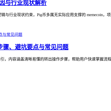
的原因与行业现状解析
逻辑与行业现状约束，Pig币多属无实际应用支撑的 memecoin，
操作步骤、避坑要点与常见问题
实操指引，内容涵盖清晰易懂的转出操作步骤，帮助用户快速掌握流程