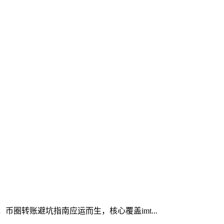
圈转账避坑指南应运而生，核心覆盖imt...