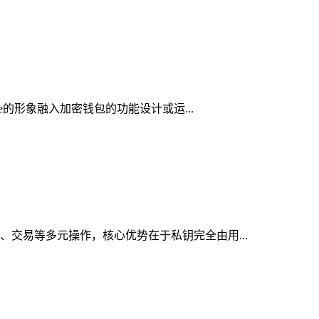
e的形象融入加密钱包的功能设计或运...
、交易等多元操作，核心优势在于私钥完全由用...