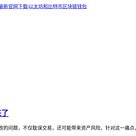
来了
失败的问题，不仅耽误交易，还可能带来资产风险，针对这一痛点，币