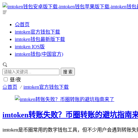
首页
imtoken官方钱包下载
imtoken钱包最新版下载
imtoken IOS版
imtoken钱包(中国官方)
搜 索
昼/夜
首页
imtoken官方钱包下载
imtoken转账失败？币圈转账的避坑指南
imtoken是币圈常用的数字钱包工具，但不少用户会遇到转账