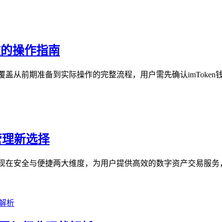
高效的操作指南
覆盖从前期准备到实际操作的完整流程，用户需先确认imToken钱
管理新选择
势体现在安全与便捷两大维度，为用户提供高效的数字资产交易服务