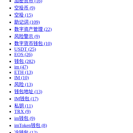
加密货币
(16)
空投币
(9)
空投
(15)
助记词
(109)
数字资产管理
(22)
风险警示
(9)
数字货币钱包
(10)
USDT
(25)
EOS
(26)
钱包
(282)
im
(47)
ETH
(13)
IM
(10)
风险
(13)
钱包地址
(13)
IM钱包
(17)
私钥
(11)
TRX
(9)
im钱包
(9)
imToken钱包
(8)
冷钱包
(12)