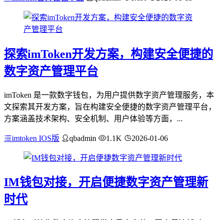
探索imToken开发方案，构建安全便捷的
数字资产管理平台
imToken 是一款数字钱包，为用户提供数字资产管理服务，本
文探索其开发方案，旨在构建安全便捷的数字资产管理平台，
方案涵盖技术架构、安全机制、用户体验等方面，...
imtoken IOS版
qbadmin
1.1K
2026-01-06
IM钱包对接，开启便捷数字资产管理新
时代