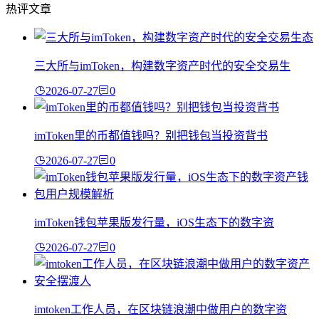
热评文章
三大所与imToken，构建数字资产时代的安全交易生
2026-07-27
0
imToken里的币都值钱吗？别把钱包当投资背书
2026-07-27
0
imToken钱包苹果版发行量，iOS生态下的数字资
2026-07-27
0
imtoken工作人员，在区块链浪潮中做用户的数字资