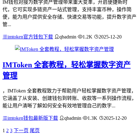
IM钱包对接为数字资产管理带来重大变革，开启便捷新时
代，它可实现多链资产一站式管理，支持丰富币种，操作简
便，能为用户提供安全存储、快速交易等功能，提升数字资产
管...
imtoken官方钱包下载
qbadmin
1.2K
2025-12-20
IMToken 全套教程，轻松掌握数字资产
管理
，IMToken 全套教程致力于帮助用户轻松掌握数字资产管理，
它涵盖了从安装、创建钱包到转账、收款等一系列操作流程，
能让用户清晰了解如何安全有效地管理自己的数字...
imtoken钱包最新版下载
qbadmin
1.3K
2025-12-20
1
2
3
下一页
尾页