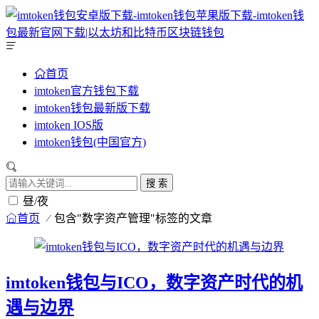
首页
imtoken官方钱包下载
imtoken钱包最新版下载
imtoken IOS版
imtoken钱包(中国官方)
搜 索
昼/夜
首页
包含"数字资产管理"标签的文章
imtoken钱包与ICO，数字资产时代的机
遇与边界