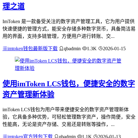
理之道
ImToken 是一款备受关注的数字资产管理工具，它为用户提供
快速便捷的管理方式，能安全存储多种数字货币，具备简洁易
用的界面，支持多链管理，方便用户进行转账、交...
imtoken钱包最新版下载
qbadmin
1.3K
2026-01-15
使用imToken LCS钱包，便捷安全的数字
资产管理新体验
imToken LCS钱包为用户带来便捷安全的数字资产管理新体
验，它具备多种优势，可轻松管理数字资产，操作简便，安全
性能高，无论是资产存储、交易还是转账等操作，...
imtoken官方钱包下载
qbadmin
1.1K
2026-01-13