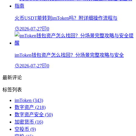
火币USDT能转到imToken吗？附详细操作流程与
2026-07-27
0
imToken钱包资产怎么找回？分场景完整攻略与安全
2026-07-27
0
最新评论
标签列表
imToken
(343)
数字资产
(218)
数字资产安全
(50)
加密货币
(16)
空投币
(9)