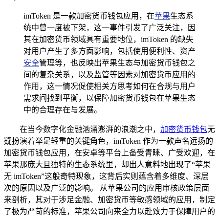
imToken 是一款加密货币钱包应用，在
苹果
生态系
统中曾一度被下架，这一事件引发了广泛关注，因
其在加密货币领域具有重要地位，imToken 的缺失
对用户产生了多方面影响，包括使用便利性、资产
安全
管理等，也反映出苹果生态与加密货币钱包之
间的复杂关系，以及监管等因素对加密货币应用的
作用，这一情况促使相关方思考如何在合规与用户
需求间找到平衡，以保障加密货币钱包在苹果生态
中的合理存在与发展。
在当今数字化金融汹涌澎湃的浪潮之中，
加密货币钱包
无
疑扮演着举足轻重的关键角色，imToken 作为一款声名远扬的
加密货币钱包应用，在安卓等平台上备受青睐、广受欢迎，在
苹果那庞大且独特的生态系统里，却出人意料地出现了“苹果
无 imToken”这般奇特现象，这背后实则蕴含着多维度、深层
次的原因以及广泛的影响。 从苹果公司的应用审核政策层面
来剖析，其对于涉足金融、加密货币等敏感领域的应用，制定
了极为严苛的标准，苹果公司向来全力以赴致力于保障用户的