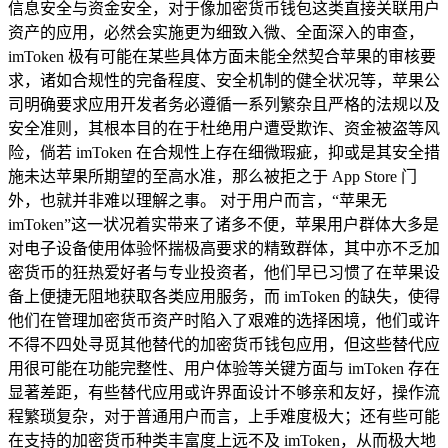
信息安全与资金安全，对于像加密货币钱包这类直接关联用户
资产的应用，必然会实施更为细致入微、全面深入的审查，
imToken 极有可能在某些具体方面未能全然契合苹果的审核要
求，诸如合规性的完备程度、安全机制的健全状况等，苹果公
司明确要求应用开发者务必遵循一系列繁杂且严格的法规以及
安全准则，其根本目的在于杜绝用户遭受欺诈、资金被盗等风
险，倘若 imToken 在合规性上存在细微瑕疵，抑或是其安全措
施未达苹果所期望的至高水准，那么被拒之于 App Store 门
外，也就并非难以理解之事。 对于用户而言，“苹果无
imToken”这一状况着实带来了诸多不便，苹果用户群体大多是
对电子设备使用体验怀揣极高要求的精致群体，其中亦不乏加
密货币的狂热爱好者与专业投资者，他们早已习惯了在苹果设
备上便捷无阻地获取各类应用服务，而 imToken 的缺失，使得
他们在管理加密货币资产时陷入了艰难的选择困境，他们或许
不得不四处寻觅其他替代的加密货币钱包应用，但这些替代应
用很可能在功能完整性、用户体验等关键方面与 imToken 存在
显著差距，有些替代应用或许界面设计不够亲和友好，操作流
程繁琐复杂，对于普通用户而言，上手难度极大；还有些可能
在支持的加密货币种类丰富度上远不及 imToken，从而极大地