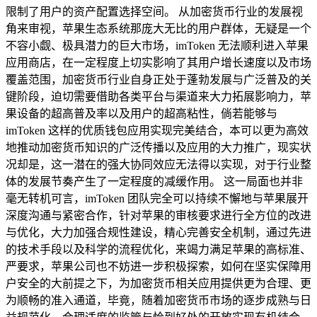
限制了用户的资产配置选择空间。 从加密货币行业的发展视
角来审视，苹果生态系统那庞大无比的用户群体，无疑是一个
不容小觑、极具潜力的巨大市场，imToken 无法顺利进入苹果
应用商店，在一定程度上切实影响了其用户增长速度以及市场
覆盖范围，加密货币行业自身正处于蓬勃发展与广泛普及的关
键阶段，迫切需要借助各类平台与渠道来大力拓展影响力，苹
果设备的超高普及率以及用户的超高粘性，倘若能够与
imToken 这样的优质钱包应用实现完美结合，本可以更为高效
地推动加密货币知识的广泛传播以及应用的大力推广，现实状
况却是，这一潜在的强大协同效应无法得以实现，对于行业整
体的发展节奏产生了一定程度的减缓作用。 这一局面也并非
毫无转机可言，imToken 团队完全可以持续不懈地与苹果展开
深度沟通与紧密合作，针对苹果的审核要求进行全方位的改进
与优化，大力加强合规性建设，精心完善安全机制，通过先进
的技术手段以及科学的流程优化，来竭力满足苹果的高标准、
严要求，苹果公司也不妨进一步积极探索，如何在坚实保障用
户安全的大前提之下，为加密货币相关应用提供更为合理、更
为顺畅的准入通道，毕竟，随着加密货币市场的逐步成熟与日