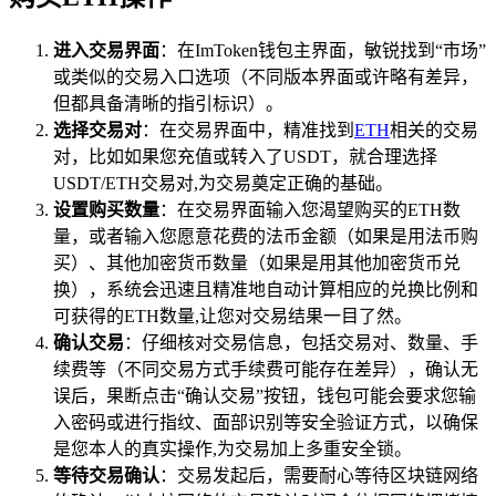
进入交易界面
：在ImToken钱包主界面，敏锐找到“市场”
或类似的交易入口选项（不同版本界面或许略有差异，
但都具备清晰的指引标识）。
选择交易对
：在交易界面中，精准找到
ETH
相关的交易
对，比如如果您充值或转入了USDT，就合理选择
USDT/ETH交易对,为交易奠定正确的基础。
设置购买数量
：在交易界面输入您渴望购买的ETH数
量，或者输入您愿意花费的法币金额（如果是用法币购
买）、其他加密货币数量（如果是用其他加密货币兑
换），系统会迅速且精准地自动计算相应的兑换比例和
可获得的ETH数量,让您对交易结果一目了然。
确认交易
：仔细核对交易信息，包括交易对、数量、手
续费等（不同交易方式手续费可能存在差异），确认无
误后，果断点击“确认交易”按钮，钱包可能会要求您输
入密码或进行指纹、面部识别等安全验证方式，以确保
是您本人的真实操作,为交易加上多重安全锁。
等待交易确认
：交易发起后，需要耐心等待区块链网络