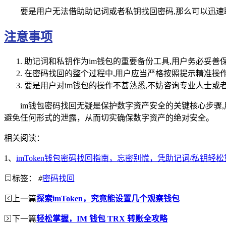
要是用户无法借助助记词或者私钥找回密码,那么可以迅速
注意事项
助记词和私钥作为im钱包的重要备份工具,用户务必妥善
在密码找回的整个过程中,用户应当严格按照提示精准操
要是用户对im钱包的操作不甚熟悉,不妨咨询专业人士或
im钱包密码找回无疑是保护数字资产安全的关键核心步骤
避免任何形式的泄露，从而切实确保数字资产的绝对安全。
相关阅读：
1、
imToken钱包密码找回指南，忘密别慌，凭助记词/私钥轻
标签：
#
密码找回
上一篇
探索imToken，究竟能设置几个观察钱包
下一篇
轻松掌握，IM 钱包 TRX 转账全攻略