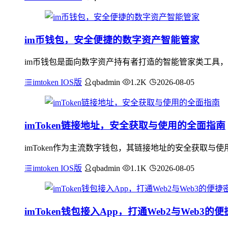
im币钱包，安全便捷的数字资产智能管家
im币钱包是面向数字资产持有者打造的智能管家类工具，
imtoken IOS版
qbadmin
1.2K
2026-08-05
imToken链接地址，安全获取与使用的全面指南
imToken作为主流数字钱包，其链接地址的安全获取
imtoken IOS版
qbadmin
1.1K
2026-08-05
imToken钱包接入App，打通Web2与Web3的