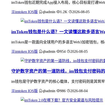
imToken钱包近期完成App接入布局，核心目标是打通
imtoken IOS版
qbadmin
1.2K
2026-08-05
imToken钱包是什么语？一文读懂这款多语言W
imToken是一款面向全球用户的多语言Web3加密钱包
imtoken IOS版
qbadmin
954
2026-08-05
守护数字资产的第一道防线，im钱包支付密码
im钱包是守护数字资产的核心载体，支付密码则是其筑牢
imtoken IOS版
qbadmin
986
2026-08-04