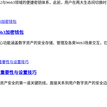
Web2与Web3领域的便捷密钥体系，此前，用户在两大生态间切换
eb3加密钱包
，核心功能涵盖数字资产的安全存储、管理及各类Web3场景交互，
的重要性与设置技巧
资产安全的第一道关键防线，直接关系到用户数字资产的安全边界