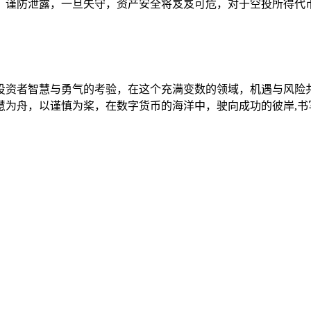
，谨防泄露，一旦失守，资产安全将岌岌可危，对于空投所得代
对投资者智慧与勇气的考验，在这个充满变数的领域，机遇与风险
慧为舟，以谨慎为桨，在数字货币的海洋中，驶向成功的彼岸,书