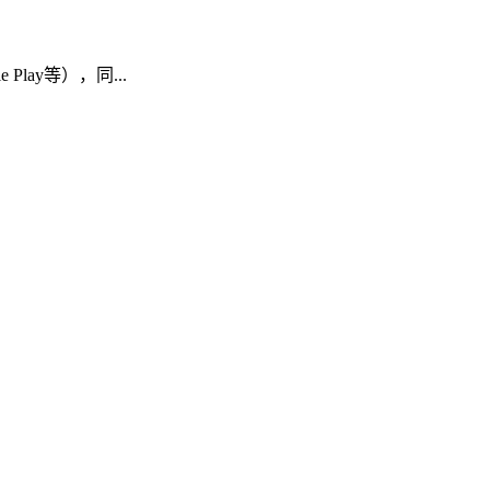
lay等），同...