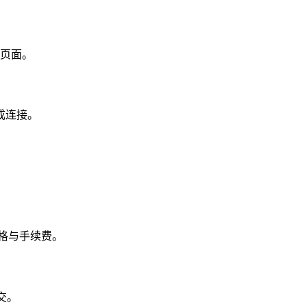
其页面。
完成连接。
。
格与手续费。
交。