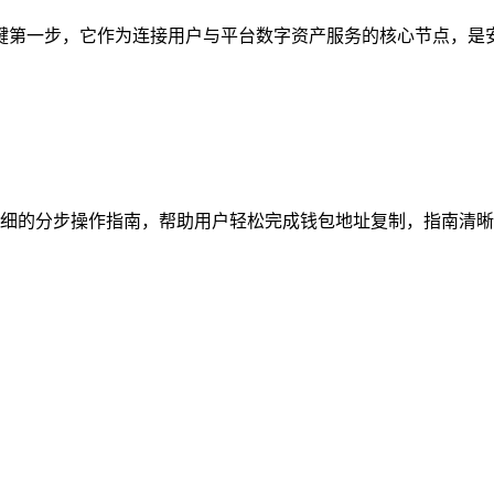
的关键第一步，它作为连接用户与平台数字资产服务的核心节点，是
细的分步操作指南，帮助用户轻松完成钱包地址复制，指南清晰梳