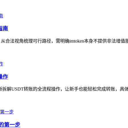
指南
，从合法视角梳理可行路径，需明确imtoken本身不提供非法增值
操作
拆解USDT转账的全流程操作，让新手也能轻松完成转账，具体步骤为
产的第一步