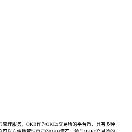
管理服务，OKB作为OKEx交易所的平台币，具有多种
可以方便地管理自己的OKB资产，参与OKEx交易所的