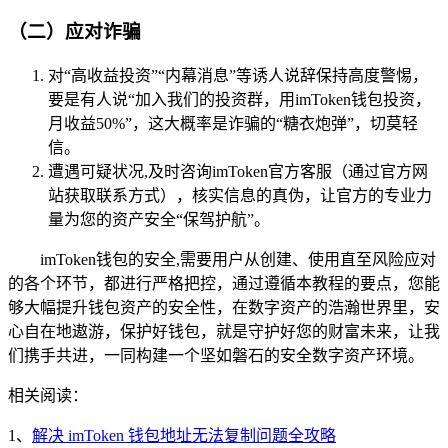
（二）应对诈骗
对“高收益投资”“内幕消息”等诱人说辞保持高度警惕，
要是有人说“加入我们的投资群，用imToken钱包投资，
月收益50%”，这大概率是诈骗的“糖衣炮弹”，切莫轻
信。
遭遇可疑状况,及时咨询imToken官方客服（通过官方网
站获取联系方式），核实信息的真伪，让官方的专业力
量为您的资产安全“保驾护航”。
imToken钱包的安全,需要用户从创建、使用直至风险应对
的各个环节，都进行严格把控，通过遵循本教程的要点，您能
够大幅提升钱包资产的安全性，在数字资产的浩瀚世界里，安
心自在地遨游，保护好钱包，就是守护好您的财富未来，让我
们携手共进，一同构建一个坚如磐石的安全数字资产环境。
相关阅读：
1、
解决 imToken 钱包地址无法复制问题全攻略