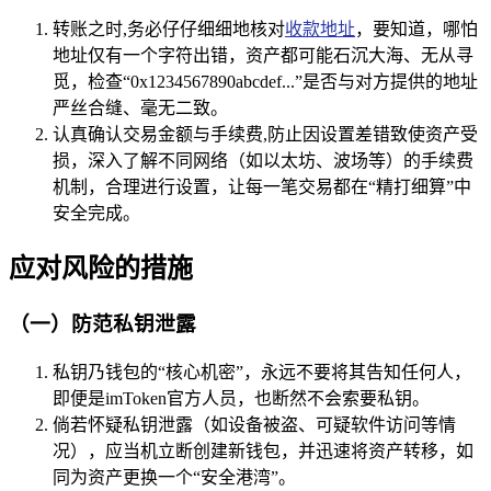
转账之时,务必仔仔细细地核对
收款地址
，要知道，哪怕
地址仅有一个字符出错，资产都可能石沉大海、无从寻
觅，检查“0x1234567890abcdef...”是否与对方提供的地址
严丝合缝、毫无二致。
认真确认交易金额与手续费,防止因设置差错致使资产受
损，深入了解不同网络（如以太坊、波场等）的手续费
机制，合理进行设置，让每一笔交易都在“精打细算”中
安全完成。
应对风险的措施
（一）防范私钥泄露
私钥乃钱包的“核心机密”，永远不要将其告知任何人，
即便是imToken官方人员，也断然不会索要私钥。
倘若怀疑私钥泄露（如设备被盗、可疑软件访问等情
况），应当机立断创建新钱包，并迅速将资产转移，如
同为资产更换一个“安全港湾”。