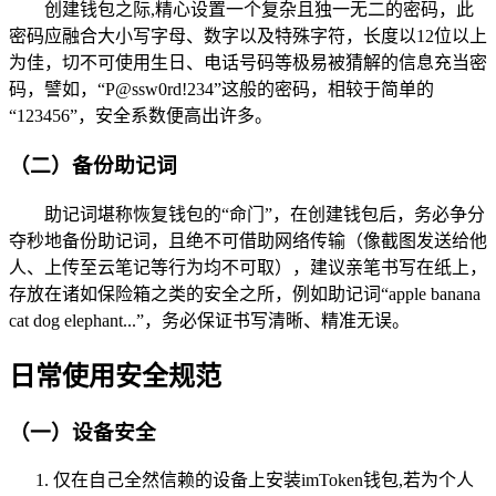
创建钱包之际,精心设置一个复杂且独一无二的密码，此
密码应融合大小写字母、数字以及特殊字符，长度以12位以上
为佳，切不可使用生日、电话号码等极易被猜解的信息充当密
码，譬如，“P@ssw0rd!234”这般的密码，相较于简单的
“123456”，安全系数便高出许多。
（二）备份助记词
助记词堪称恢复钱包的“命门”，在创建钱包后，务必争分
夺秒地备份助记词，且绝不可借助网络传输（像截图发送给他
人、上传至云笔记等行为均不可取），建议亲笔书写在纸上，
存放在诸如保险箱之类的安全之所，例如助记词“apple banana
cat dog elephant...”，务必保证书写清晰、精准无误。
日常使用安全规范
（一）设备安全
仅在自己全然信赖的设备上安装imToken钱包,若为个人